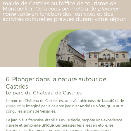
mairie de Castries ou l'office de tourisme de
Montpellier. Cela vous permettra de
planifier
votre visite
en fonction des festivités et des
activités culturelles prévues durant votre séjour.
6. Plonger dans la nature autour de
Castries
Le parc du Château de Castries
Le parc du Château de Castries est une véritable oasis de
beauté
et de
tranquillité
, imaginé par le célèbre jardinier André Le Nôtre, qui a aussi
conçu les jardins de Versailles.
Ce jardin à la française, établi au XVIIe siècle, propose une expérience
visuelle et sensorielle
unique
. Les terrasses, les allées en étoile, les
bassins, et les fontaines composent un paysage
harmonieux
et