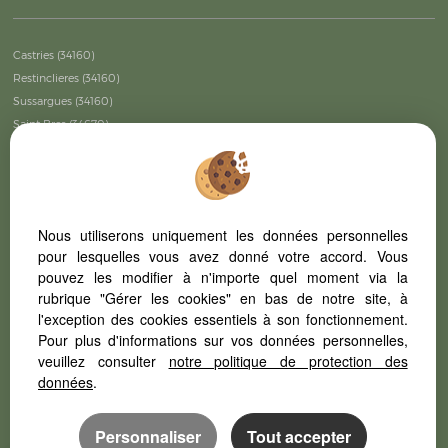
Castries (34160)
Restinclieres (34160)
Sussargues (34160)
Saint Bres (34670)
Saint Drezery (34160)
Castelnau Le Lez (34170)
Montpellier (34090)
Lunel (34400)
Nous utiliserons uniquement les données personnelles
Vendargues (34740)
pour lesquelles vous avez donné votre accord. Vous
Lattes (34970)
pouvez les modifier à n'importe quel moment via la
Baillargues (34670)
rubrique "Gérer les cookies" en bas de notre site, à
Montpellier (34000)
l'exception des cookies essentiels à son fonctionnement.
Saussines (34160)
Pour plus d'informations sur vos données personnelles,
Galargues (34160)
veuillez consulter
notre politique de protection des
Mauguio (34130)
données
.
Mudaison (34130)
Montpellier (34070)
Personnaliser
Tout accepter
La Grande-motte (34280)