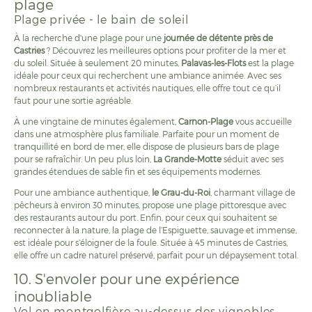
plage
Plage privée - le bain de soleil
À la recherche d'une plage pour une
journée de détente près de
Castries
? Découvrez les meilleures options pour profiter de la mer et
du soleil. Située à seulement 20 minutes,
Palavas-les-Flots
est la plage
idéale pour ceux qui recherchent une ambiance animée. Avec ses
nombreux restaurants et activités nautiques, elle offre tout ce qu’il
faut pour une sortie agréable.
À une vingtaine de minutes également,
Carnon-Plage
vous accueille
dans une atmosphère plus familiale. Parfaite pour un moment de
tranquillité en bord de mer, elle dispose de plusieurs bars de plage
pour se rafraîchir. Un peu plus loin,
La Grande-Motte
séduit avec ses
grandes étendues de sable fin et ses équipements modernes.
Pour une ambiance authentique,
le Grau-du-Roi
, charmant village de
pêcheurs à environ 30 minutes, propose une plage pittoresque avec
des restaurants autour du port. Enfin, pour ceux qui souhaitent se
reconnecter à la nature, la plage de l’Espiguette, sauvage et immense,
est idéale pour s’éloigner de la foule. Située à 45 minutes de Castries,
elle offre un cadre naturel préservé, parfait pour un dépaysement total.
10. S'envoler pour une expérience
inoubliable
Vol en montgolfière au-dessus des vignobles