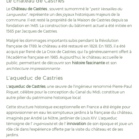
Le château de Castries
Le
Château de Castries
, souvent surnommé le "
petit Versailles du
Languedoc
", représente un des joyaux historiques majeurs de la
commune. Il est resté la propriété de la Maison de Castries depuis sa
fondation en 1465. La construction du bâtiment actuel a été initiée en
1565 par Jacques de Castries.
Malgré les dommages importants subis pendant la Révolution
française de 1789, le château a été restauré en 1828. En 1935, il a été
acquis par René de La Croix de Castries, qui l'a généreusement offert à
l'Académie française en 1985. Aujourd'hui, le château accueille le
public, permettant de découvrir son
histoire fascinante
et son
architecture impressionnante
.
L’aqueduc de Castries
L'
aqueduc de Castries
, une œuvre de l'ingénieur renommé Pierre-Paul
Riquet, célèbre pour la conception du Canal du Midi, constitue un
autre pilier du patrimoine historique local.
Cette structure historique exceptionnelle en France a été érigée pour
approvisionner en eau les somptueux jardins à la française du château,
imaginés par André Le Nôtre, jardinier de Louis XIV. L'aqueduc
témoigne de l'
ingéniosité
et de l'
innovation
de son époque et joue un
rôle clé dans l'expérience offerte par la visite du château et de ses
jardins.