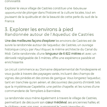
convivialité.
Explorer le vieux village de Castries constitue une
fabuleuse
opportunité
de plonger dans l'histoire et la culture locales, tout en
jouissant de la quiétude et de la beauté de cette perle du sud de la
France.
3. Explorer les environs à pied
Randonnée autour de l’Aqueduc de Castries
Une des meilleures façons d'explorer
les environs de Castries est de
suivre la randonnée autour de l’aqueduc de Castries, un ouvrage
historique conçu par
Paul Riquet
, le même architecte du Canal du
Midi. Cette randonnée, d'une
longueur de 6 822 mètres
et avec un
dénivelé négligeable de 3 mètres, offre une expérience paisible et
enrichissante.
Le circuit commence au Domaine départemental de Fondespierre et
vous guide à travers des paysages variés, incluant des champs de
vignes, des pinèdes et des zones de garrigue. Vous longerez l’aqueduc,
tant en tranchée qu'en aérien, et découvrirez des points d'intérêt tels
que la mystérieuse Capelette, une petite chapelle, et les ruines d'une
commanderie de Templiers à Bannières.
La randonnée vous mène également à travers le village de Castries,
permettant de découvrir son
cœur médiéval
, ses anciennes halles, et
le château avec son parc, surnommé le "
petit Versailles du