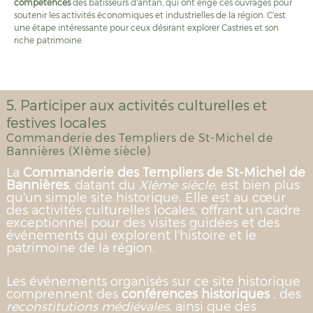
compétences
des bâtisseurs d'antan, qui ont érigé ces ouvrages pour
soutenir les activités économiques et industrielles de la région. C'est
une étape intéressante pour ceux désirant explorer Castries et son
riche patrimoine.
5. Participer aux activités culturelles et
festives locales
Commanderie des Templiers de St-Michel de
Bannières (XIème siècle)
La
Commanderie des Templiers de St-Michel de
Bannières
, datant du
XIème siècle
, est bien plus
qu'un simple site historique. Elle est au cœur
des activités culturelles locales, offrant un cadre
exceptionnel pour des visites guidées et des
événements qui explorent l'histoire et le
patrimoine de la région.
Les événements organisés sur ce site historique
comprennent des
conférences historiques
, des
reconstitutions médiévales
, ainsi que des