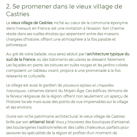
2. Se promener dans le vieux village de
Castries
Le
vieux village de Castries
, niché au cœur de la commune éponyme
dans l'
Hérault
, en France, est une invitation à l'évasion. Son charme
réside dans ses ruelles étroites qui serpentent entre des maisons
chargées d'histoire, offrant une atmosphère à la fois paisible et
pittoresque.
Au gré de votre balade, vous serez séduit par l'
architecture typique du
sud de la France
, où des bâtiments séculaires se dressent fièrement.
Les façades en pierre, les toitures en tuiles rouges et les jardins colorés
composent un tableau vivant, propice à une promenade à la fois
relaxante et culturelle.
Le village est aussi le gardien de
plusieurs églises et chapelles
historiques
, certaines datant du Moyen Âge. Ces édifices, témoins de
la ferveur religieuse de la région, offrent non seulement un aperçu de
l'histoire locale mais aussi des points de vue imprenables sur le village
et ses environs.
Outre son riche patrimoine architectural, le vieux village de Castries
brille par son
artisanat local
. Vous y trouverez des boutiques d'artisanat,
des boulangeries traditionnelles et des cafés chaleureux, parfaits pour
savourer les spécialités de la région et profiter d'un moment de