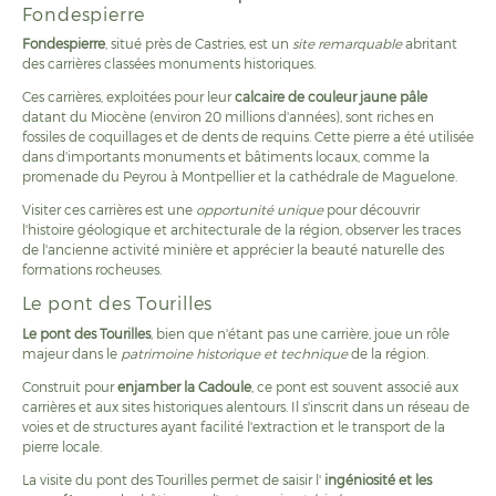
Fondespierre
Fondespierre
, situé près de Castries, est un
site remarquable
abritant
des carrières classées monuments historiques.
Ces carrières, exploitées pour leur
calcaire de couleur jaune pâle
datant du Miocène (environ 20 millions d'années), sont riches en
fossiles de coquillages et de dents de requins. Cette pierre a été utilisée
dans d'importants monuments et bâtiments locaux, comme la
promenade du Peyrou à Montpellier et la cathédrale de Maguelone.
Visiter ces carrières est une
opportunité unique
pour découvrir
l'histoire géologique et architecturale de la région, observer les traces
de l'ancienne activité minière et apprécier la beauté naturelle des
formations rocheuses.
Le pont des Tourilles
Le pont des Tourilles
, bien que n'étant pas une carrière, joue un rôle
majeur dans le
patrimoine historique et technique
de la région.
Construit pour
enjamber la Cadoule
, ce pont est souvent associé aux
carrières et aux sites historiques alentours. Il s'inscrit dans un réseau de
voies et de structures ayant facilité l'extraction et le transport de la
pierre locale.
La visite du pont des Tourilles permet de saisir l'
ingéniosité et les