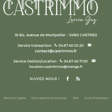
18 Bis, Avenue de Montpellier
-
34160
CASTRIES
Service transaction :
04.67.40.30.20
Service Gestion/Location :
04.67.40.71.50
SUIVEZ-NOUS !
Mentions Légales
Notre barème d'honoraires
Plan
Accès Propriétaire