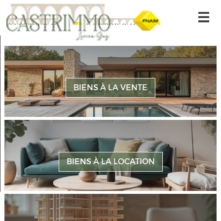
Accueil
Nos offres
Alerte-email
BIENS À LA VENTE
Gestion locative
Nous contacter
Nos offres
BIENS À LA LOCATION
Mon compte
Ma sélection
0