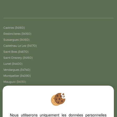
Castries (34160)
Restinclieres (34160)
Sussargues (34160)
Castelnau Le Lez (34170)
Saint Bres (34670)
Saint Drezery (34160)
Lunel (34400)
Vendargues (34740)
Montpellier (34090)
Mauguio (34130)
Montpellier (34070)
Lattes (34970)
Montpellier (34000)
Saussines (34160)
Galargues (34160)
Nous utiliserons uniquement les données personnelles