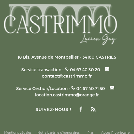
18 Bis, Avenue de Montpellier
-
34160
CASTRIES
Service transaction :
04.67.40.30.20
Service Gestion/Location :
04.67.40.71.50
SUIVEZ-NOUS !
Mentions Légales
Notre barème d'honoraires
Plan
Accès Propriétaire