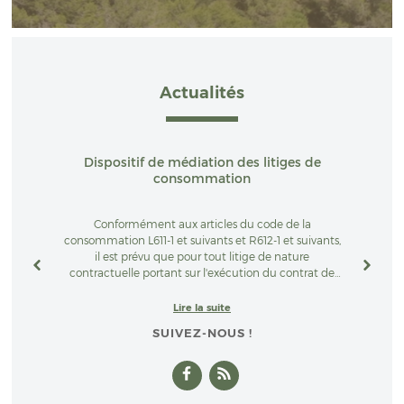
Actualités
Dispositif de médiation des litiges de
consommation
Conformément aux articles du code de la
consommation L611-1 et suivants et R612-1 et suivants,
il est prévu que pour tout litige de nature
contractuelle portant sur l'exécution du contrat de
vente et/ou la prestation de services n'ayant pu être
résolu dans le cadre d'une réclamation
Lire la suite
préalablement introduite auprès de notre service
SUIVEZ-NOUS !
client, le Consommateur pourra recourir
gratuitement à la médiation. Il contactera l'ANM
CONSOMMATION soit par courrier en écrivant au 2
rue de Colmar 94300 Vincennes (en
précisant
obligatoirement en sus de ses propres