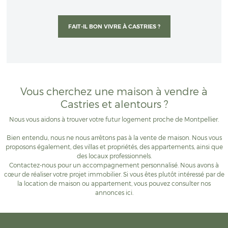
coordonnées,
votre numéro de téléphone et votre
adresse mail) soit par sur notre site en remplissant le
FAIT-IL BON VIVRE À CASTRIES ?
formulaire de saisine en ligne à l'adresse
suivante
https://www.anmconso.com
. Pour plus
d'informations, vous pouvez contacter l'ANM
CONSOMMATION par téléphone 01 58 64 00 05, du
lundi au vendredi de 9h00 à 12h00
Vous cherchez une maison à vendre à
Castries et alentours ?
Nous vous aidons à trouver votre futur logement proche de Montpellier.
Bien entendu, nous ne nous arrêtons pas à la vente de maison. Nous vous
proposons également, des villas et propriétés, des appartements, ainsi que
des locaux professionnels.
Contactez-nous
pour un accompagnement personnalisé. Nous avons à
cœur de réaliser votre projet immobilier. Si vous êtes plutôt intéressé par de
la location de maison ou appartement, vous pouvez consulter nos
annonces
ici
.