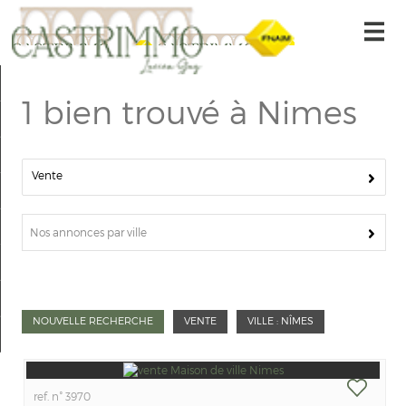
Accueil
1
bien trouvé à Nimes
Nos offres
Alerte-email
Vente
Gestion locative
Nous contacter
Nos annonces par ville
Nos offres
Mon compte
NOUVELLE RECHERCHE
VENTE
VILLE : NÎMES
Ma sélection
0
ref. n° 3970