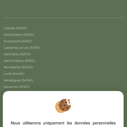
Castries (34160)
Restinclieres (34160)
Sussargues (34160)
Castelnau Le Lez (34170)
Saint Bres (34670)
Saint Drezery (34160)
Montpellier (34090)
Lunel (34400)
Vendargues (34740)
Saussines (34160)
Galargues (34160)
Mauguio (34130)
Mudaison (34130)
Montpellier (34070)
Lattes (34970)
Nous utiliserons uniquement les données personnelles
Baillargues (34670)