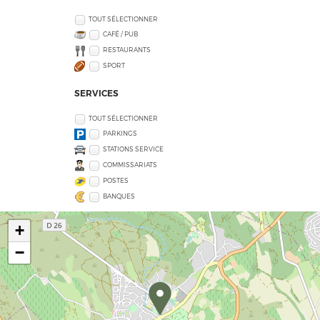
TOUT SÉLECTIONNER
CAFÉ / PUB
RESTAURANTS
SPORT
SERVICES
TOUT SÉLECTIONNER
PARKINGS
STATIONS SERVICE
COMMISSARIATS
POSTES
BANQUES
+
−