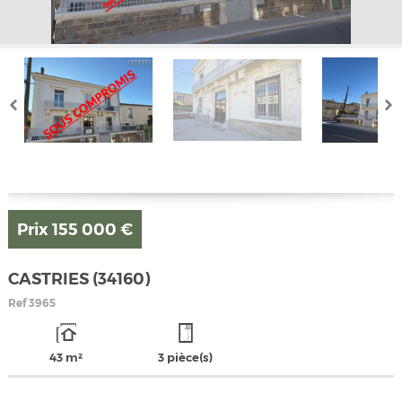
Prix
155 000 €
CASTRIES (34160)
Ref
3965
43 m²
3 pièce(s)