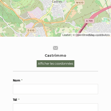
Leaflet
| © OpenStreetMap contributors
Castrimmo
Afficher les coordonnées
Nom
*
Tél
*