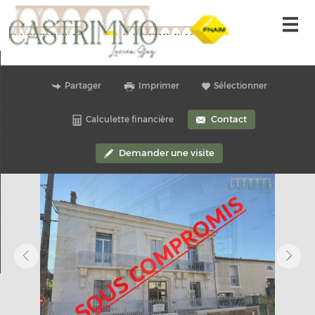
Accueil
Partager
Imprimer
Sélectionner
Nos offres
Contact
Calculette financière
Alerte-email
Gestion locative
Demander une visite
Nous contacter
Nos offres
Mon compte
Ma sélection
0