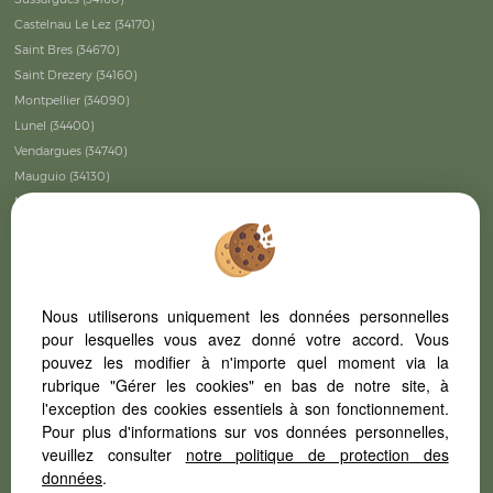
Castelnau Le Lez (34170)
Saint Bres (34670)
Saint Drezery (34160)
Montpellier (34090)
Lunel (34400)
Vendargues (34740)
Mauguio (34130)
Mudaison (34130)
Montpellier (34070)
Lattes (34970)
Baillargues (34670)
Montpellier (34000)
Nous utiliserons uniquement les données personnelles
Saussines (34160)
pour lesquelles vous avez donné votre accord. Vous
Galargues (34160)
pouvez les modifier à n'importe quel moment via la
Saint Christol (34400)
rubrique "Gérer les cookies" en bas de notre site, à
Saint Mathieu De Treviers (34270)
l'exception des cookies essentiels à son fonctionnement.
Pour plus d'informations sur vos données personnelles,
Saint Gely Du Fesc (34980)
veuillez consulter
notre politique de protection des
Vivre à Castries
données
.
A découvrir : château de Castries