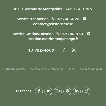
18 Bis, Avenue de Montpellier
-
34160
CASTRIES
Service transaction :
04.67.40.30.20
Service Gestion/Location :
04.67.40.71.50
SUIVEZ-NOUS !
Mentions Légales
Notre barème d'honoraires
Plan
Accès Propriétaire
PARTAGER :