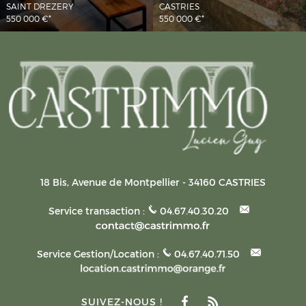
SAINT DREZERY
CASTRIES
550 000 €*
550 000 €*
18 Bis, Avenue de Montpellier
-
34160
CASTRIES
Service transaction :
04.67.40.30.20
Service Gestion/Location :
04.67.40.71.50
SUIVEZ-NOUS !