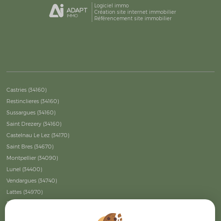
Logiciel immo
Création site internet immobilier
Référencement site immobilier
Castries (34160)
Restinclieres (34160)
Sussargues (34160)
Saint Drezery (34160)
Castelnau Le Lez (34170)
Saint Bres (34670)
Montpellier (34090)
Lunel (34400)
Vendargues (34740)
Lattes (34970)
Baillargues (34670)
Montpellier (34000)