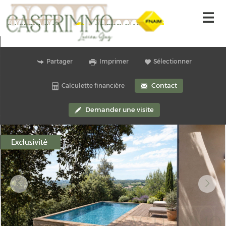
Accueil
Partager
Imprimer
Sélectionner
Nos offres
Contact
Calculette financière
Alerte-email
Gestion locative
Demander une visite
Nous contacter
Nos offres
Mon compte
Ma sélection
0