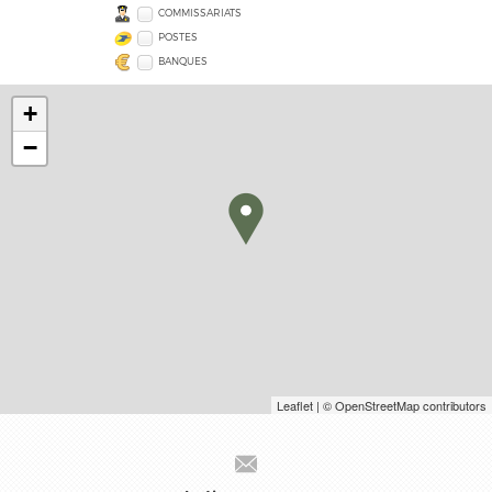
COMMISSARIATS
POSTES
BANQUES
+
−
Leaflet
| © OpenStreetMap contributors