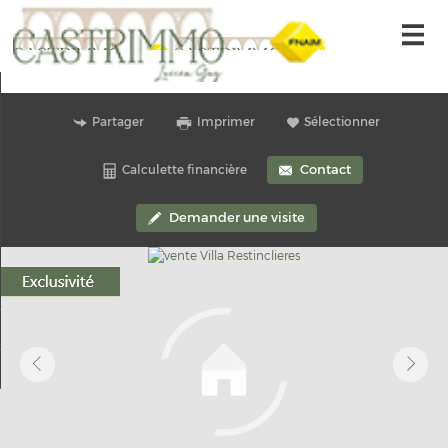
Accueil
Partager
Imprimer
Sélectionner
Nos offres
Contact
Calculette financière
Alerte-email
Gestion locative
Demander une visite
Nous contacter
Nos offres
Mon compte
Ma sélection
0