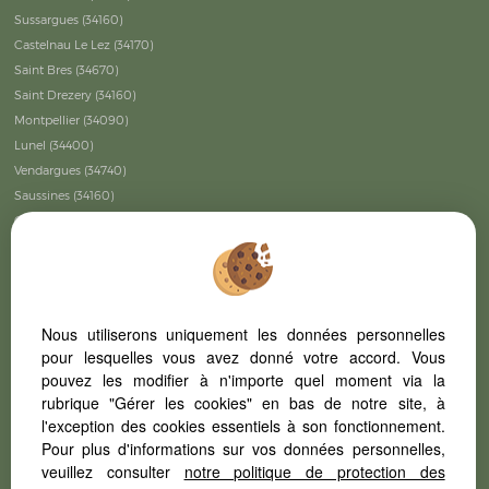
Sussargues (34160)
Castelnau Le Lez (34170)
Saint Bres (34670)
Saint Drezery (34160)
Montpellier (34090)
Lunel (34400)
Vendargues (34740)
Saussines (34160)
Galargues (34160)
Mauguio (34130)
Mudaison (34130)
Montpellier (34070)
Lattes (34970)
Nous utiliserons uniquement les données personnelles
Baillargues (34670)
pour lesquelles vous avez donné votre accord. Vous
Montpellier (34000)
pouvez les modifier à n'importe quel moment via la
Vacquieres (34270)
rubrique "Gérer les cookies" en bas de notre site, à
Les Matelles (34270)
l'exception des cookies essentiels à son fonctionnement.
Pour plus d'informations sur vos données personnelles,
Villetelle (34400)
veuillez consulter
notre politique de protection des
Vivre à Castries