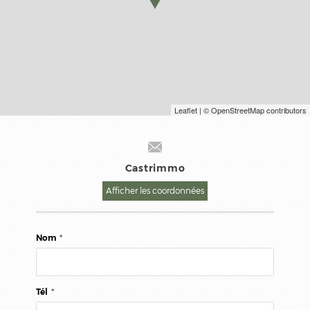
Leaflet
| © OpenStreetMap contributors
Castrimmo
Afficher les coordonnées
Nom
*
Tél
*