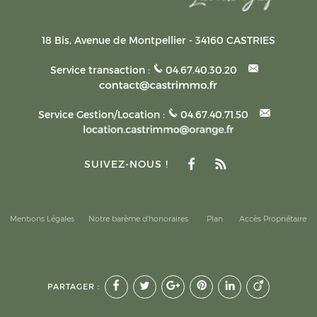
18 Bis, Avenue de Montpellier
-
34160
CASTRIES
Service transaction :
04.67.40.30.20
Service Gestion/Location :
04.67.40.71.50
SUIVEZ-NOUS !
Mentions Légales
Notre barème d'honoraires
Plan
Accès Propriétaire
PARTAGER :